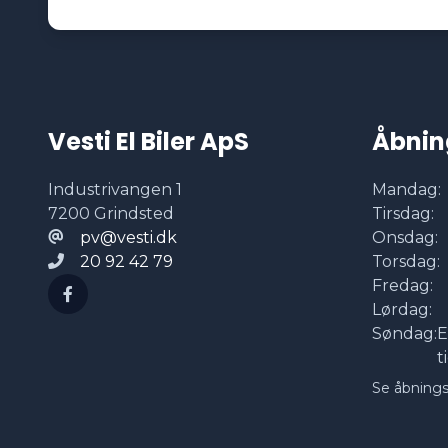
Vesti El Biler ApS
Åbnin
Industrivangen 1
Mandag:
7200 Grindsted
Tirsdag:
pv@vesti.dk
Onsdag:
20 92 42 79
Torsdag:
Fredag:
Lørdag:
Søndag:
E
t
Se åbnings