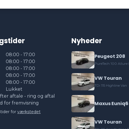
gstider
Nyheder
08:00 - 17:00
Peugeot 208
08:00 - 17:00
PureTech 100 Allure
08:00 - 17:00
08:00 - 17:00
VW Touran
08:00 - 17:00
TDi 115 Highline Van
Lukket
fter aftale - ring og aftal
id for fremvisning
Maxus Euniq6
tider for
værkstedet
VW Touran