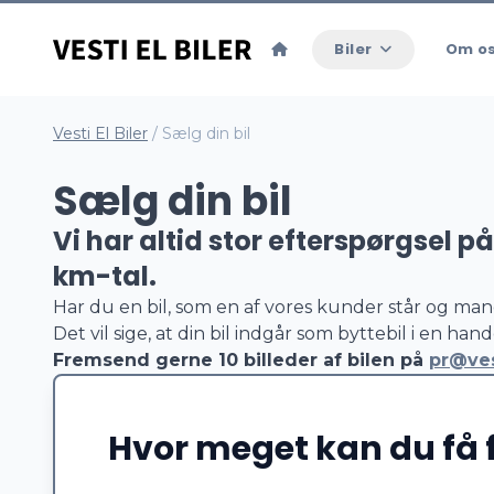
Biler
Om o
Vesti El Biler
/
Sælg din bil
Sælg din bil
Vi har altid stor efterspørgsel p
km-tal.
Har du en bil, som en af vores kunder står og mang
Det vil sige, at din bil indgår som byttebil i en hand
Fremsend gerne 10 billeder af bilen på
pr@ves
Hvor meget kan du få fo