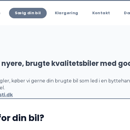
s
Sælg din bil
Klargøring
Kontakt
Dæ
å nyere, brugte kvalitetsbiler med go
ler, køber vi gerne din brugte bil som led i en byttehan
el.
ti.dk
r din bil?