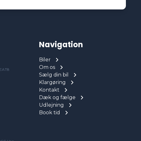
Navigation
Biler
Om os
 EAT8
Sælg din bil
Klargøring
Kontakt
Dæk og fælge
Udlejning
Book tid