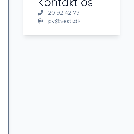
Kontakt os
20 92 42 79
pv@vesti.dk