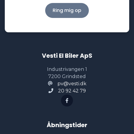
Ring mig op
Vesti El Biler ApS
Industrivangen 1
7200 Grindsted
pv@vesti.dk
20 92 42 79
Åbningstider