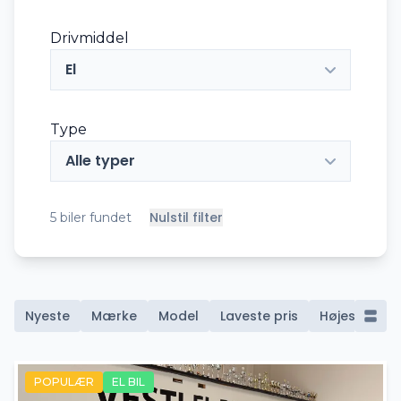
Drivmiddel
El
Type
Alle typer
Nulstil filter
5
biler fundet
Nyeste
Mærke
Model
Laveste pris
Højeste pris
POPULÆR
EL BIL