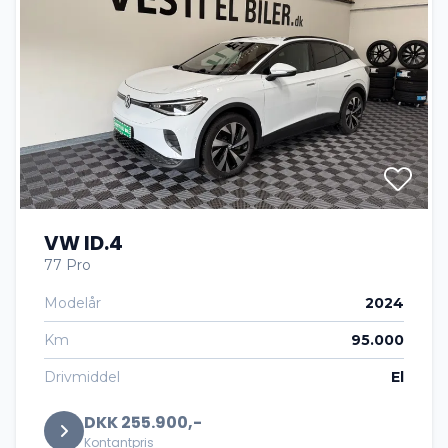
VW ID.4
77 Pro
Modelår
2024
Km
95.000
Drivmiddel
El
DKK 255.900,-
Kontantpris