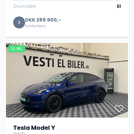
Drivmiddel
El
DKK 289.900,-
Kontantpris
EL BIL
Tesla Model Y