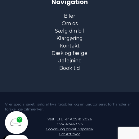
Navigation
Biler
Om os
Sælg din bil
Klargøring
Kontakt
Dæk og fælge
Udlejning
Book tid
Vi er specialiseret i salg af kvalitetsbiler, og en uautoriseret forhandler af
forskellige bilmærker.
Vesti El Biler ApS © 2026
CVR 42468193
Cookie- og privatlivspolitik
Go' Attityde