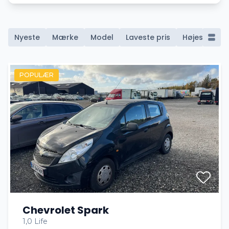
Nyeste
Mærke
Model
Laveste pris
Højeste pris
POPULÆR
Chevrolet Spark
1,0 Life