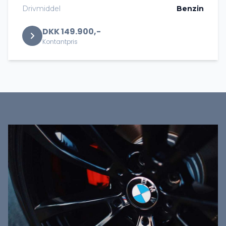
Drivmiddel
Benzin
DKK 149.900,-
Kontantpris