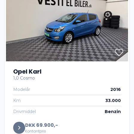
Opel Karl
1,0 Cosmo
Modelår
2016
Km
33.000
Drivmiddel
Benzin
DKK 69.900,-
Kontantpris