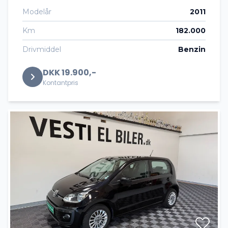
Modelår
2011
Km
182.000
Drivmiddel
Benzin
DKK 19.900,-
Kontantpris