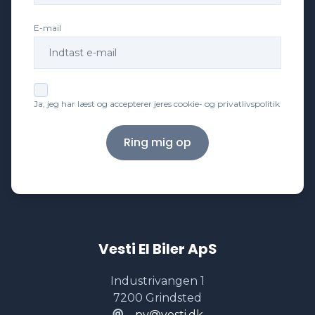
E-mail
Ja, jeg har læst og accepterer jeres cookie- og privatlivspolitik
Ring mig op
Vesti El Biler ApS
Industrivangen 1
7200 Grindsted
pv@vesti.dk