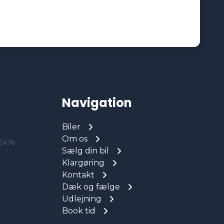
Navigation
Biler
Om os
 EAT8
Sælg din bil
Klargøring
Kontakt
Dæk og fælge
Udlejning
Book tid