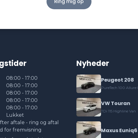
Ring mig op
gstider
Nyheder
08:00 - 17:00
Peugeot 208
08:00 - 17:00
PureTech 100 Allure
08:00 - 17:00
08:00 - 17:00
VW Touran
08:00 - 17:00
TDi 115 Highline Van
Lukket
fter aftale - ring og aftal
id for fremvisning
Maxus Euniq6