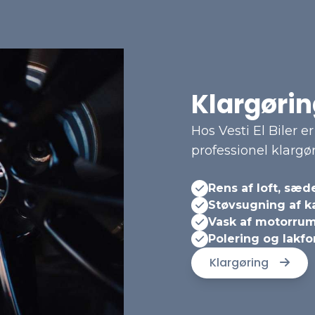
Klargøring
Hos Vesti El Biler e
professionel klargø
Rens af loft, sæ
Støvsugning af k
Vask af motorrum
Polering og lakfo
Klargøring