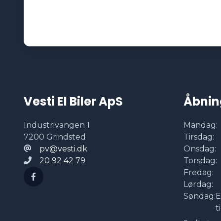
Vesti El Biler ApS
Åbnin
Industrivangen 1
Mandag:
7200 Grindsted
Tirsdag:
pv@vesti.dk
Onsdag:
20 92 42 79
Torsdag:
Fredag:
Lørdag:
Søndag:
E
t