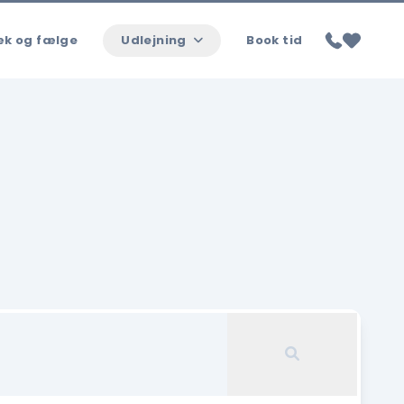
k og fælge
Udlejning
Book tid