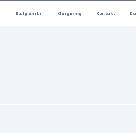
s
Sælg din bil
Klargøring
Kontakt
Dæ