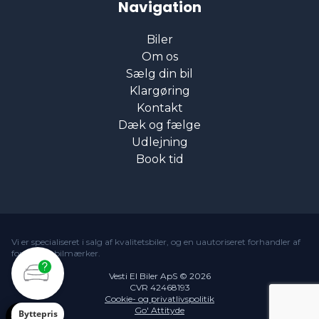
Navigation
Biler
Om os
Sælg din bil
Klargøring
Kontakt
Dæk og fælge
Udlejning
Book tid
Vi er specialiseret i salg af kvalitetsbiler, og en uautoriseret forhandler af
forskellige bilmærker.
Vesti El Biler ApS © 2026
CVR 42468193
Cookie- og privatlivspolitik
Go' Attityde
Byttepris