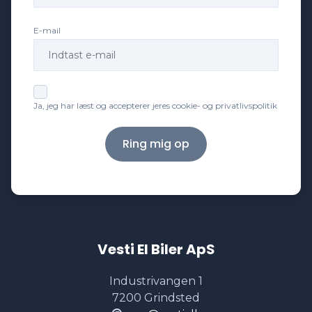
E-mail
Ja, jeg har læst og accepterer jeres cookie- og privatlivspolitik
Ring mig op
Vesti El Biler ApS
Industrivangen 1
7200 Grindsted